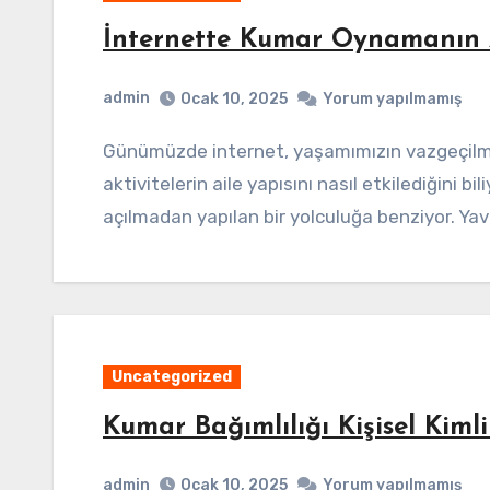
İnternette Kumar Oynamanın A
admin
Ocak 10, 2025
Yorum yapılmamış
Günümüzde internet, yaşamımızın vazgeçilmez bir parçası haline geldi. Ancak, bazı
aktivitelerin aile yapısını nasıl etkilediğin
açılmadan yapılan bir yolculuğa benziyor. Yav
Uncategorized
Kumar Bağımlılığı Kişisel Kiml
admin
Ocak 10, 2025
Yorum yapılmamış