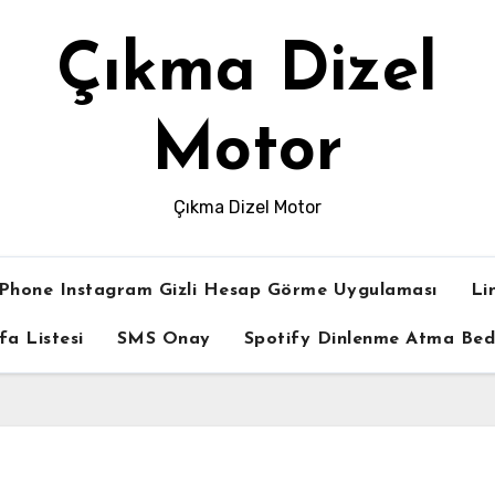
Çıkma Dizel
Motor
Çıkma Dizel Motor
iPhone Instagram Gizli Hesap Görme Uygulaması
Li
fa Listesi
SMS Onay
Spotify Dinlenme Atma Be