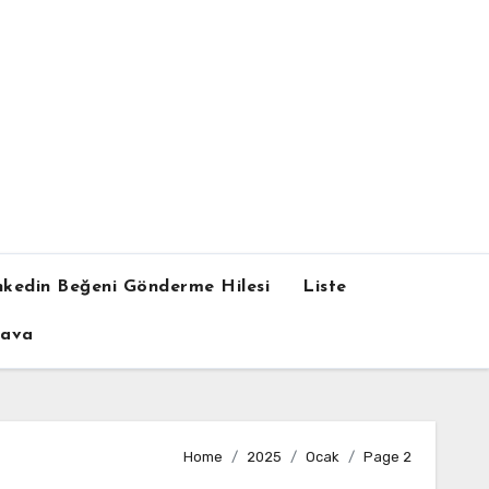
nkedin Beğeni Gönderme Hilesi
Liste
dava
Home
2025
Ocak
Page 2