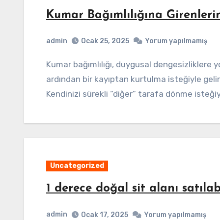
Kumar Bağımlılığına Girenleri
admin
Ocak 25, 2025
Yorum yapılmamış
Kumar bağımlılığı, duygusal dengesizliklere yol açabilir. Başlangıçta kaybettiğiniz her paranın
ardından bir kayıptan kurtulma isteğiyle geli
Kendinizi sürekli “diğer” tarafa dönme isteği
Uncategorized
1 derece doğal sit alanı satılab
admin
Ocak 17, 2025
Yorum yapılmamış