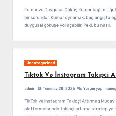
Kumar ve Duygusal Çöküş Kumar bağımlılığı, bireylerin yaşamlarını olumsuz etkileyen ciddi
bir sorundur. Kumar oynamak, başlangıçta eğl
duygusal çöküşe yol açabilir. Peki, bu nasıl…
Uncategorized
Tiktok Və İnstagram Takipci A
admin
Temmuz 28, 2026
Yorum yapılmamış
TikTok və Instagram Takipçi Artırmaq Müqayisəsi Bu məqalədə TikTok və Instagram
platformalarında takipçi artırma strategiyala