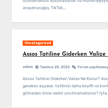
özünəməxsus xüsusiyyətləri və müvəffəqiyyə
araşdıracağıq. TikTok,…
Uncategorized
Assos Tatiline Giderken Valiz
admin
Temmuz 28, 2026
Yorum yapılmamış
Assos Tatiline Giderken Valize Ne Konur? Assos tatiline giderken, valizinizde bulunması
gereken eşyalar, tatilinizi daha keyifli ve konf
gitmeden önce neleri unutmamalısınız? İşte