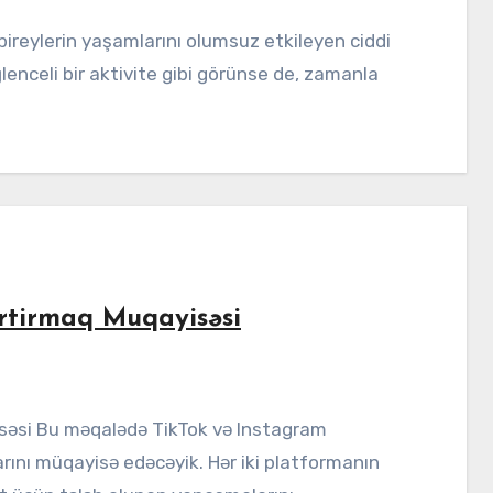
enceli bir aktivite gibi görünse de, zamanla
rtirmaq Muqayisəsi
rını müqayisə edəcəyik. Hər iki platformanın