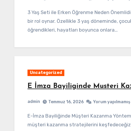
3 Yaş Seti ile Erken Öğrenme Neden Önemlidir? Erken öğrenme, çocukların gelişiminde kritik
bir rol oynar. Özellikle 3 yaş döneminde, çocu
öğrendikleri, hayatları boyunca onlara…
Uncategorized
E İmza Bayiliginde Musteri K
admin
Temmuz 16, 2026
Yorum yapılmamış
E-İmza Bayiliğinde Müşteri Kazanma Yöntemleri Bu makalede, e-imza bayiliği alanında
müşteri kazanma stratejilerini keşfedeceğiz. 