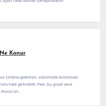
t üçün tələb olunan yanaşmalarını
e Ne Konur
orlu hale getirebilir. Peki, bu güzel yere
, Assos’un…