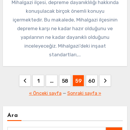
Mihalgazi ilçesi, depreme dayanıklılığı hakkında
konuşulacak birçok önemli konuyu
içermektedir. Bu makalede, Mihalgazi ilçesinin
depreme karşı ne kadar hazır olduğunu ve
yapılarının ne kadar dayanıklı olduğunu
inceleyeceğiz. Mihalgazi’deki inşaat
standartları,…
Yazı
1
…
58
59
60
sayfalaması
« Önceki sayfa
—
Sonraki sayfa »
Ara