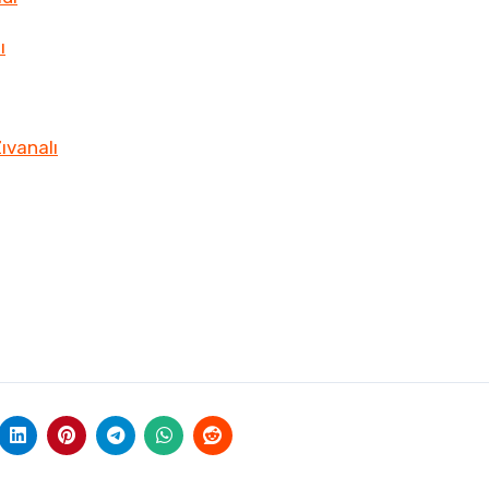
ı
ıvanalı