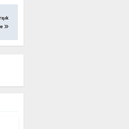
ışık
ve