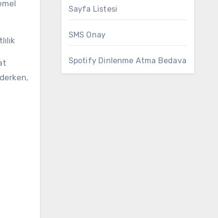
temel
Sayfa Listesi
SMS Onay
ılık
Spotify Dinlenme Atma Bedava
at
ederken,
n