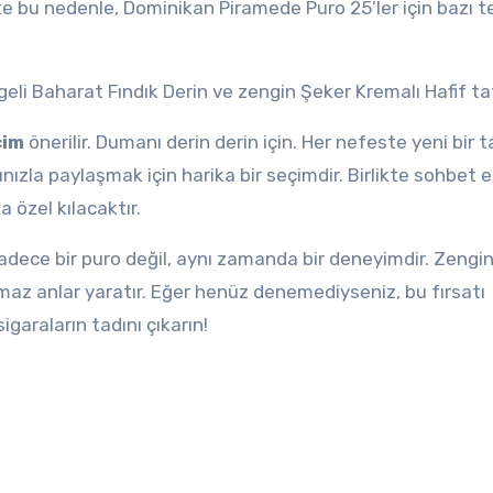
e bu nedenle, Dominikan Piramede Puro 25’ler için bazı 
 Baharat Fındık Derin ve zengin Şeker Kremalı Hafif tatl
çim
önerilir. Dumanı derin derin için. Her nefeste yeni bir t
ınızla paylaşmak için harika bir seçimdir. Birlikte sohbet 
 özel kılacaktır.
adece bir puro değil, aynı zamanda bir deneyimdir. Zengi
ulmaz anlar yaratır. Eğer henüz denemediyseniz, bu fırsatı
igaraların tadını çıkarın!