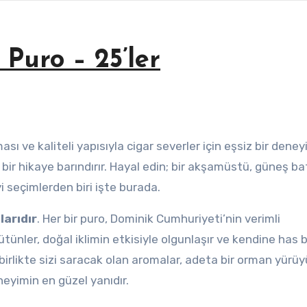
Puro – 25’ler
ası ve kaliteli yapısıyla cigar severler için eşsiz bir dene
ı bir hikaye barındırır. Hayal edin; bir akşamüstü, güneş b
yi seçimlerden biri işte burada.
arıdır
. Her bir puro, Dominik Cumhuriyeti’nin verimli
tünler, doğal iklimin etkisiyle olgunlaşır ve kendine has b
 birlikte sizi saracak olan aromalar, adeta bir orman yürü
neyimin en güzel yanıdır.