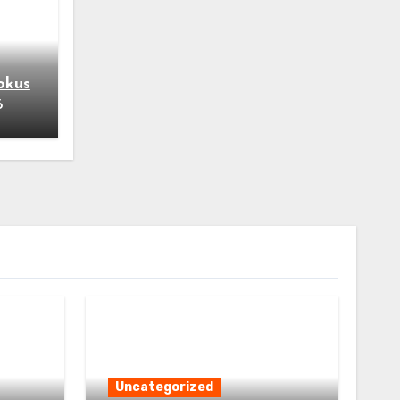
okus
6
Uncategorized