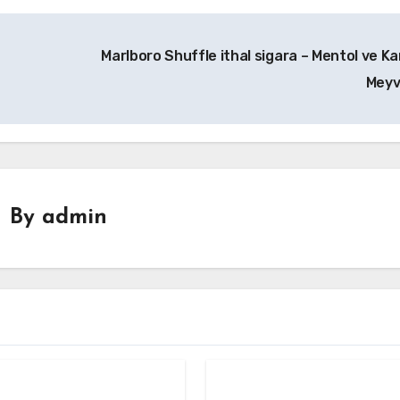
Marlboro Shuffle ithal sigara – Mentol ve Kar
Mey
By
admin