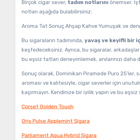
Birçok cigar sever,
tadım notlarını
önemser. İşt
notları aşağıda bulabilirsiniz:
Aroma Tat Sonuç Ahşap Kahve Yumuşak ve dengeli
Bu sigaraların tadımında,
yavaş ve keyifli bir i
keşfedeceksiniz. Ayrıca, bu sigaralar, arkadaşlar
bu eşsiz tatları deneyimlemek, anılarınızı daha da
Sonuç olarak, Dominikan Piramede Puro 25’ler, s
aroması ve kalitesiyle, cigar severler için unut
kaçırmayın. Kendinize bir iyilik yapın ve bu eşsiz s
Corset Golden Touch
Oris Pulse Applemint Sigara
Parliament Aqua Hybrid Sigara