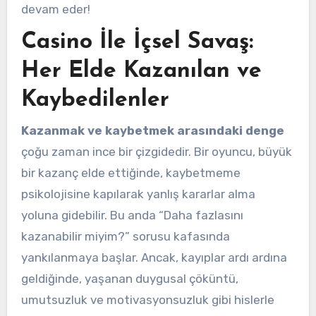
devam eder!
Casino İle İçsel Savaş:
Her Elde Kazanılan ve
Kaybedilenler
Kazanmak ve kaybetmek arasındaki denge
çoğu zaman ince bir çizgidedir. Bir oyuncu, büyük
bir kazanç elde ettiğinde, kaybetmeme
psikolojisine kapılarak yanlış kararlar alma
yoluna gidebilir. Bu anda “Daha fazlasını
kazanabilir miyim?” sorusu kafasında
yankılanmaya başlar. Ancak, kayıplar ardı ardına
geldiğinde, yaşanan duygusal çöküntü,
umutsuzluk ve motivasyonsuzluk gibi hislerle