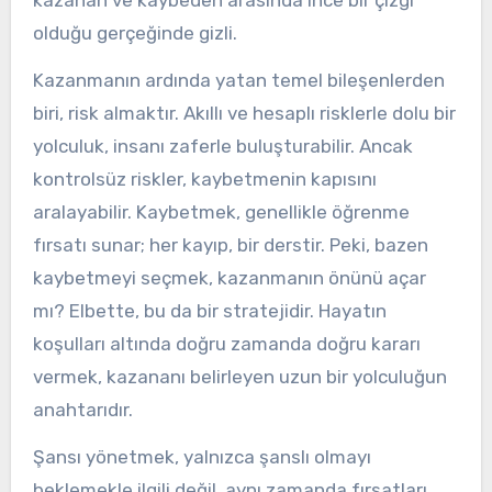
kazanan ve kaybeden arasında ince bir çizgi
olduğu gerçeğinde gizli.
Kazanmanın ardında yatan temel bileşenlerden
biri, risk almaktır. Akıllı ve hesaplı risklerle dolu bir
yolculuk, insanı zaferle buluşturabilir. Ancak
kontrolsüz riskler, kaybetmenin kapısını
aralayabilir. Kaybetmek, genellikle öğrenme
fırsatı sunar; her kayıp, bir derstir. Peki, bazen
kaybetmeyi seçmek, kazanmanın önünü açar
mı? Elbette, bu da bir stratejidir. Hayatın
koşulları altında doğru zamanda doğru kararı
vermek, kazananı belirleyen uzun bir yolculuğun
anahtarıdır.
Şansı yönetmek, yalnızca şanslı olmayı
beklemekle ilgili değil, aynı zamanda fırsatları