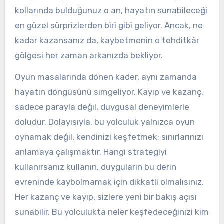
kollarında bulduğunuz o an, hayatın sunabileceği
en güzel sürprizlerden biri gibi geliyor. Ancak, ne
kadar kazansanız da, kaybetmenin o tehditkâr
gölgesi her zaman arkanızda bekliyor.
Oyun masalarında dönen kader, aynı zamanda
hayatın döngüsünü simgeliyor. Kayıp ve kazanç,
sadece parayla değil, duygusal deneyimlerle
doludur. Dolayısıyla, bu yolculuk yalnızca oyun
oynamak değil, kendinizi keşfetmek; sınırlarınızı
anlamaya çalışmaktır. Hangi strategiyi
kullanırsanız kullanın, duyguların bu derin
evreninde kaybolmamak için dikkatli olmalısınız.
Her kazanç ve kayıp, sizlere yeni bir bakış açısı
sunabilir. Bu yolculukta neler keşfedeceğinizi kim