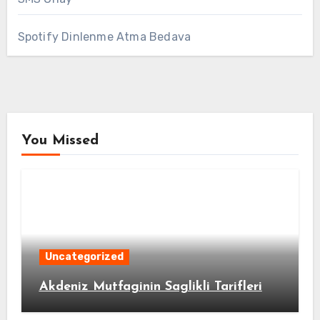
Spotify Dinlenme Atma Bedava
You Missed
Uncategorized
Akdeniz Mutfaginin Saglikli Tarifleri