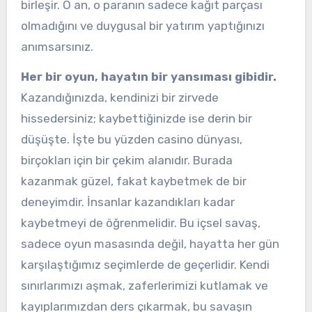
birleşir. O an, o paranın sadece kağıt parçası
olmadığını ve duygusal bir yatırım yaptığınızı
anımsarsınız.
Her bir oyun, hayatın bir yansıması gibidir.
Kazandığınızda, kendinizi bir zirvede
hissedersiniz; kaybettiğinizde ise derin bir
düşüşte. İşte bu yüzden casino dünyası,
birçokları için bir çekim alanıdır. Burada
kazanmak güzel, fakat kaybetmek de bir
deneyimdir. İnsanlar kazandıkları kadar
kaybetmeyi de öğrenmelidir. Bu içsel savaş,
sadece oyun masasında değil, hayatta her gün
karşılaştığımız seçimlerde de geçerlidir. Kendi
sınırlarımızı aşmak, zaferlerimizi kutlamak ve
kayıplarımızdan ders çıkarmak, bu savaşın