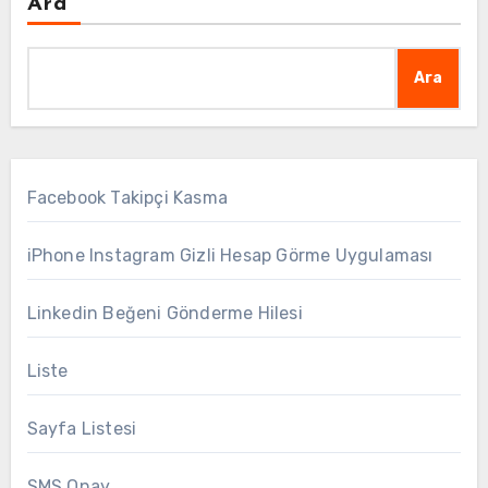
Ara
Ara
Facebook Takipçi Kasma
iPhone Instagram Gizli Hesap Görme Uygulaması
Linkedin Beğeni Gönderme Hilesi
Liste
Sayfa Listesi
SMS Onay