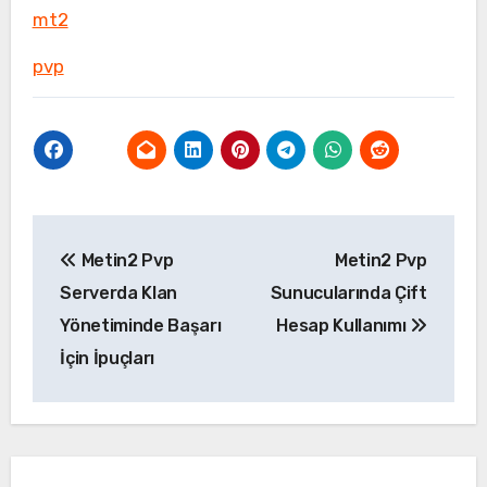
mt2
pvp
Yazı
Metin2 Pvp
Metin2 Pvp
gezinmesi
Serverda Klan
Sunucularında Çift
Yönetiminde Başarı
Hesap Kullanımı
İçin İpuçları