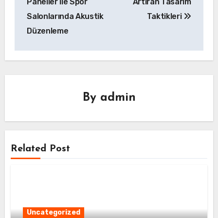
Paneller ile Spor
Artıran Tasarım
Salonlarında Akustik
Taktikleri
Düzenleme
By
admin
Related Post
Uncategorized