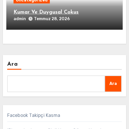
Uncategorized
Kumar Ve Duygusal Cokus
admin
Temmuz 28, 2026
Ara
Ara
Facebook Takipçi Kasma