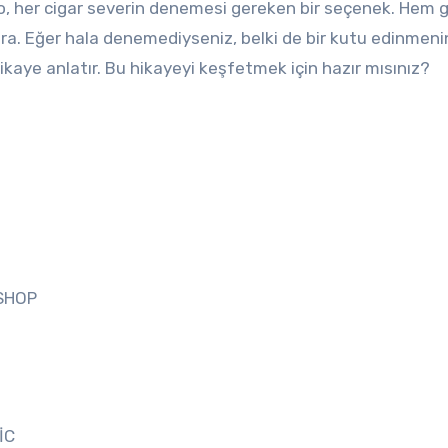
o, her cigar severin denemesi gereken bir seçenek. Hem g
ara. Eğer hala denemediyseniz, belki de bir kutu edinmeni
hikaye anlatır. Bu hikayeyi keşfetmek için hazır mısınız?
ESHOP
İC