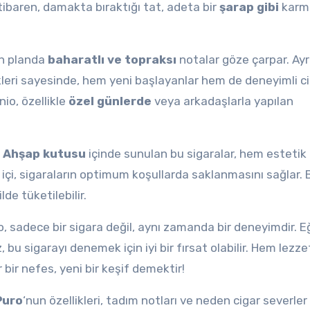
tibaren, damakta bıraktığı tat, adeta bir
şarap gibi
karma
ön planda
baharatlı ve topraksı
notalar göze çarpar. Ayr
leri sayesinde, hem yeni başlayanlar hem de deneyimli c
nio, özellikle
özel günlerde
veya arkadaşlarla yapılan
.
Ahşap kutusu
içinde sunulan bu sigaralar, hem esteti
n içi, sigaraların optimum koşullarda saklanmasını sağlar. 
lde tüketilebilir.
, sadece bir sigara değil, aynı zamanda bir deneyimdir. E
u sigarayı denemek için iyi bir fırsat olabilir. Hem lezz
 bir nefes, yeni bir keşif demektir!
Puro
‘nun özellikleri, tadım notları ve neden cigar severler