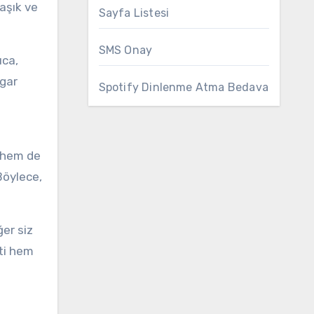
şık ve
Sayfa Listesi
SMS Onay
ıca,
igar
Spotify Dinlenme Atma Bedava
k hem de
Böylece,
ğer siz
eti hem