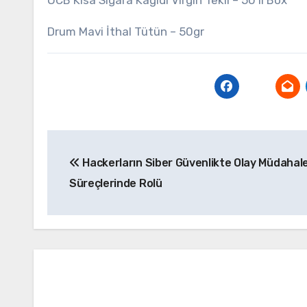
OCB Kısa Sigara Kağıdı Virgin Tekli – 50’li Box
Drum Mavi İthal Tütün – 50gr
Yazı
Hackerların Siber Güvenlikte Olay Müdahal
gezinmesi
Süreçlerinde Rolü