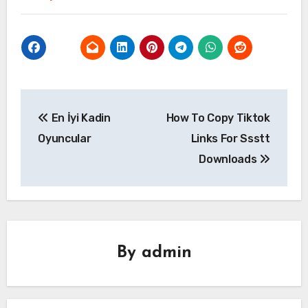
Yazı
En İyi Kadin
How To Copy Tiktok
gezinmesi
Oyuncular
Links For Ssstt
Downloads
By
admin