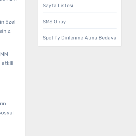
Sayfa Listesi
in özel
SMS Onay
iniz.
Spotify Dinlenme Atma Bedava
 SMM
etkili
rın
sosyal