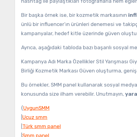
hashtag ile paylaştıkları fotoğraflarla hem eğl
Bir başka örnek ise, bir kozmetik markasının
inf
ünlü bir influencer’ın ürünleri denemesi ve takipç
kampanyalar, hedef kitle üzerinde güven oluştura
Ayrıca, aşağıdaki tabloda bazı başarılı sosyal me
Kampanya Adı Marka Özellikler Stil Yarışması Giyi
Birliği Kozmetik Markası Güven oluşturma, geniş
Bu örnekler, SMM panel kullanarak sosyal medya 
konusunda size ilham verebilir. Unutmayın,
yara
{
UygunSMM
|
Ucuz smm
|
Türk smm panel
|
Smm panel