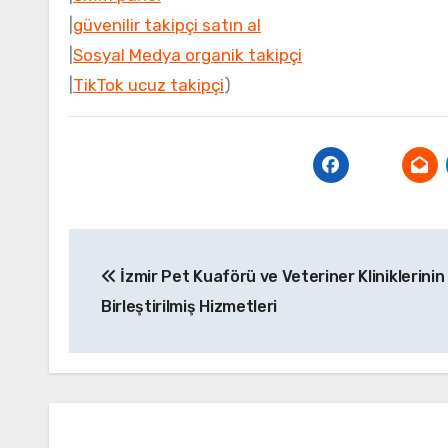
|
güvenilir takipçi satın al
|
Sosyal Medya organik takipçi
|
TikTok ucuz takipçi
)
Yazı
İzmir Pet Kuaförü ve Veteriner Kliniklerinin
gezinmesi
Birleştirilmiş Hizmetleri