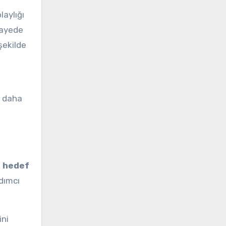
laylığı
 sayede
şekilde
a daha
,
hedef
rdımcı
ini