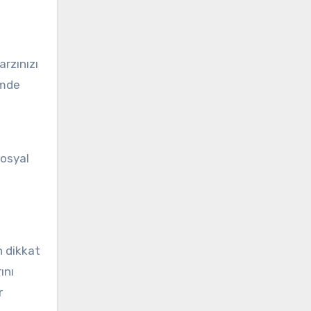
arzınızı
imde
sosyal
n dikkat
ını
r