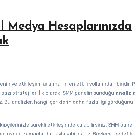
l Medya Hesaplarınızda
ak
in ve etkileşimi artırmanın en etkili yollarından biridir. P
te bazı stratejiler! İlk olarak, SMM panelin sunduğu
analiz 
z. Bu analizler, hangi içeriklerin daha fazla ilgi gördüğünü
ipçilerinizle sürekli etkileşimde kalabilirsiniz. SMM paneli
e en uygun zamanlarda paylaşabilirsiniz. Böylece, hedef ki