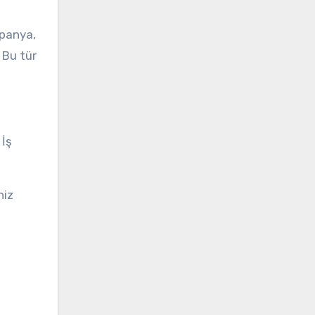
mpanya,
 Bu tür
 İş
niz