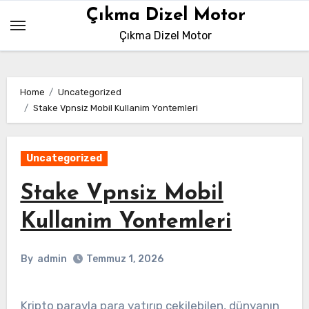
Skip
Çıkma Dizel Motor
to
Çıkma Dizel Motor
content
Home
Uncategorized
Stake Vpnsiz Mobil Kullanim Yontemleri
Uncategorized
Stake Vpnsiz Mobil
Kullanim Yontemleri
By
admin
Temmuz 1, 2026
Kripto parayla para yatırıp çekilebilen, dünyanın