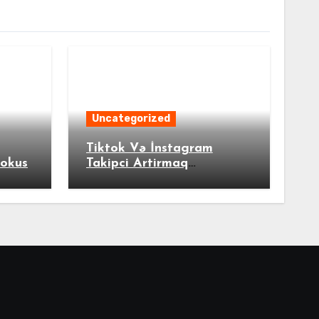
Uncategorized
Tiktok Və İnstagram
okus
Takipci Artirmaq
Muqayisəsi