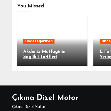
You Missed
Uncategorized
Unca
Akdeniz Mutfaginin
E Fat
Saglikli Tarifleri
Verim
Çıkma Dizel Motor
Çıkma Dizel Motor