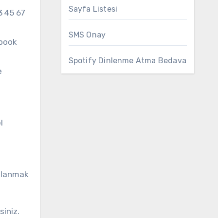
Sayfa Listesi
3 45 67
SMS Onay
ebook
Spotify Dinlenme Atma Bedava
e
l
ullanmak
iniz.