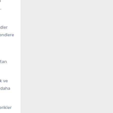
ı
.
dler
rendlere
ktan
k ve
e daha
erikler