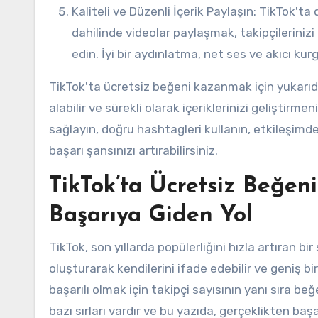
Kaliteli ve Düzenli İçerik Paylaşın: TikTok'ta düzenli bir içerik akışı oluşturmak önemlidir. Belirli bir program
dahilinde videolar paylaşmak, takipçilerinizi 
edin. İyi bir aydınlatma, net ses ve akıcı ku
TikTok'ta ücretsiz beğeni kazanmak için yukarıda
alabilir ve sürekli olarak içeriklerinizi geliştirme
sağlayın, doğru hashtagleri kullanın, etkileşimde
başarı şansınızı artırabilirsiniz.
TikTok’ta Ücretsiz Beğen
Başarıya Giden Yol
TikTok, son yıllarda popülerliğini hızla artıran bi
oluşturarak kendilerini ifade edebilir ve geniş bir
başarılı olmak için takipçi sayısının yanı sıra b
bazı sırları vardır ve bu yazıda, gerçeklikten baş