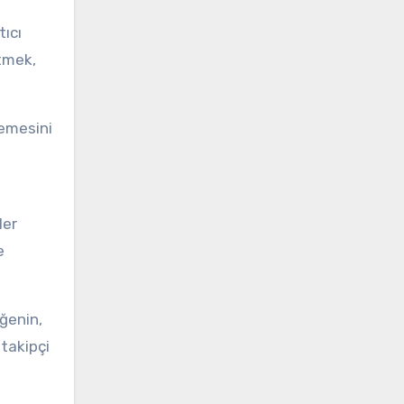
tıcı
etmek,
lemesini
ler
e
eğenin,
 takipçi