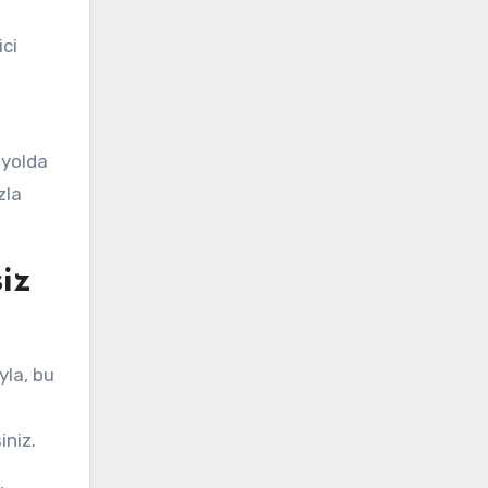
ici
 yolda
zla
iz
yla, bu
iniz.