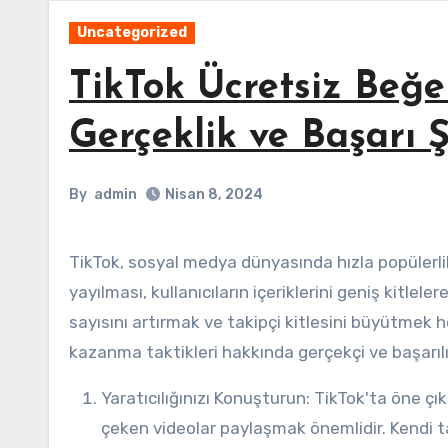
Uncategorized
TikTok Ücretsiz Beğe
Gerçeklik ve Başarı 
By
admin
Nisan 8, 2024
TikTok, sosyal medya dünyasında hızla popülerlik kazanan bir platform haline geldi. Videoların kısa sürede
yayılması, kullanıcıların içeriklerini geniş kitlel
sayısını artırmak ve takipçi kitlesini büyütmek h
kazanma taktikleri hakkında gerçekçi ve başarılı 
Yaratıcılığınızı Konuşturun: TikTok'ta öne çıkmanın ilk adımı yaratıcılıktır. Orijinal içerikler oluşturmak, ilgi
çeken videolar paylaşmak önemlidir. Kendi ta