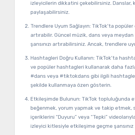
izleyicilerin dikkatini çekebilirsiniz. Danslar
paylaşabilirsiniz.
Trendlere Uyum Sağlayın: TikTok'ta popüler olan trendleri takip etmek, içeriklerinizin görünürlüğünü
artırabilir. Güncel müzik, dans veya meydan 
şansınızı artırabilirsiniz. Ancak, trendlere 
Hashtagleri Doğru Kullanın: TikTok'ta hashtagler içeriğinizin keşfedilmesini sağlayan önemli araçlardır. İlgili
ve popüler hashtagleri kullanarak daha fazla 
#dans veya #tiktokdans gibi ilgili hashtagle
şekilde kullanmaya özen gösterin.
Etkileşimde Bulunun: TikTok topluluğunda etkileşimde bulunmak önemlidir. Diğer kullanıcıların videolarını
beğenmek, yorum yapmak ve takip etmek, siz
içeriklerini “Duyuru” veya “Tepki” videolarıyl
izleyici kitlesiyle etkileşime geçme şansınız 