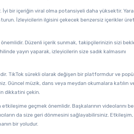
 İyi bir içeriğin viral olma potansiyeli daha yüksektir. Yara
luşturun. İzleyicilerin ilgisini çekecek benzersiz içerikler ür
önemlidir. Düzenli içerik sunmak, takipçilerinizin sizi bek
ahilinde yayın yaparak, izleyicilerin size sadık kalmasını
r. TikTok sürekli olarak değişen bir platformdur ve popü
siniz. Güncel müzik, dans veya meydan okumalara katılın v
in dikkatini çekin.
rla etkileşime geçmek önemlidir. Başkalarının videolarını b
cıların da size geri dönmesini sağlayabilirsiniz. Etkileşim,
anın bir yoludur.