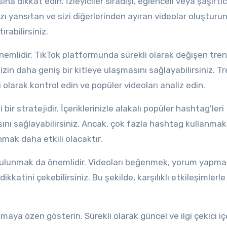
sına dikkat edin. İzleyiciler sıradışı, eğlenceli veya şaşırtıc
ızı yansıtan ve sizi diğerlerinden ayıran videolar oluşturun
ırabilirsiniz.
nemlidir. TikTok platformunda sürekli olarak değişen tren
izin daha geniş bir kitleye ulaşmasını sağlayabilirsiniz. T
larak kontrol edin ve popüler videoları analiz edin.
ir stratejidir. İçeriklerinizle alakalı popüler hashtag'leri
sını sağlayabilirsiniz. Ancak, çok fazla hashtag kullanma
nmak daha etkili olacaktır.
de bulunmak da önemlidir. Videoları beğenmek, yorum yapma
dikkatini çekebilirsiniz. Bu şekilde, karşılıklı etkileşimlerl
maya özen gösterin. Sürekli olarak güncel ve ilgi çekici iç