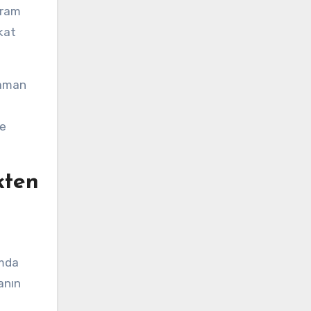
kkat
zaman
ve
kten
rmda
anın