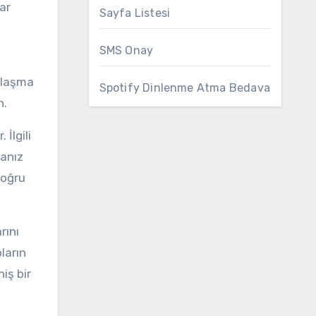
lar
Sayfa Listesi
SMS Onay
 ulaşma
Spotify Dinlenme Atma Bedava
n.
sanız
doğru
ların
iş bir