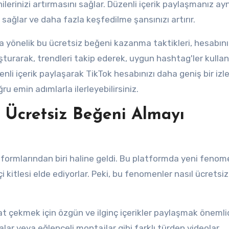
ilerinizi artırmasını sağlar. Düzenli içerik paylaşmanız ayn
ağlar ve daha fazla keşfedilme şansınızı artırır.
na yönelik bu ücretsiz beğeni kazanma taktikleri, hesabını
şturarak, trendleri takip ederek, uygun hashtag'ler kulla
nli içerik paylaşarak TikTok hesabınızı daha geniş bir izle
ğru emin adımlarla ilerleyebilirsiniz.
 Ücretsiz Beğeni Almayı
tformlarından biri haline geldi. Bu platformda yeni fenom
i kitlesi elde ediyorlar. Peki, bu fenomenler nasıl ücretsi
ar veya eğlenceli montajlar gibi farklı türden videolar