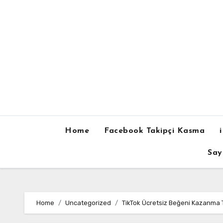
Skip
to
content
Home
Facebook Takipçi Kasma
Say
Home
Uncategorized
TikTok Ücretsiz Beğeni Kazanma Ta