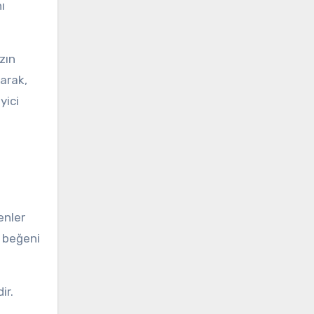
ı
zın
narak,
yici
enler
z beğeni