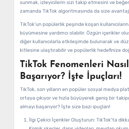
sunmak, izleyicilerin sizi takip etmesini ve beğen
zamanda TikTok algoritmasında da size avantaj s
TikTok'un popülerlik peşinde koşan kullanıcıları
büyümesine yardımcı olabilir. Özgün içerikler olu
diğer kullanıcılarla etkileşimde bulunarak ve düze
kitlesine ulaştırabilir ve popülerlik hedefinize do
TikTok Fenomenleri Nasıl
Başarıyor? İşte İpuçları!
TikTok, son yılların en popüler sosyal medya pla
ortaya çıkıyor ve hızla büyüyerek geniş bir takipç
almayı başarıyor? İşte size bazı ipuçları!
İlgi Çekici İçerikler Oluşturun: TikTok'ta dikkat çekmek için özgün ve ilginç içerikler paylaşmak önemlidir.
Komik skeçler, dans videoları, meydan okumal