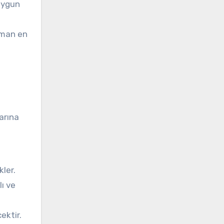
 uygun
aman en
larına
kler.
lı ve
ektir.