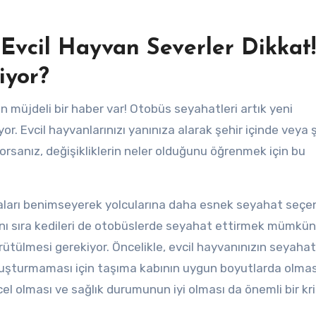
Evcil Hayvan Severler Dikkat!
iyor?
n müjdeli bir haber var! Otobüs seyahatleri artık yeni
r. Evcil hayvanlarınızı yanınıza alarak şehir içinde veya ş
orsanız, değişikliklerin neler olduğunu öğrenmek için bu
ikaları benimseyerek yolcularına daha esnek seyahat seçe
anı sıra kedileri de otobüslerde seyahat ettirmek mümkün.
ürütülmesi gerekiyor. Öncelikle, evcil hayvanınızın seyahat
 oluşturmaması için taşıma kabının uygun boyutlarda olmas
ncel olması ve sağlık durumunun iyi olması da önemli bir kr