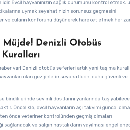
mlidir. Evcil hayvanınızın sağlık durumunu kontrol etmek,
itikalarına uymak seyahatinizin sorunsuz geçmesini
ğer yolcuların konforunu düşünerek hareket etmek her z
e Müjde! Denizli Otobüs
 Kuralları
 haber var! Denizli otobüs seferleri artık yeni taşıma kural
ayvanları olan gezginlerin seyahatlerini daha güvenli ve
se bindiklerinde sevimli dostlarını yanlarında taşıyabilece
caktır. Öncelikle, evcil hayvanların aşı takvimi güncel olma
atten önce veteriner kontrolünden geçmiş olmaları
ği sağlanacak ve salgın hastalıkların yayılması engellenec