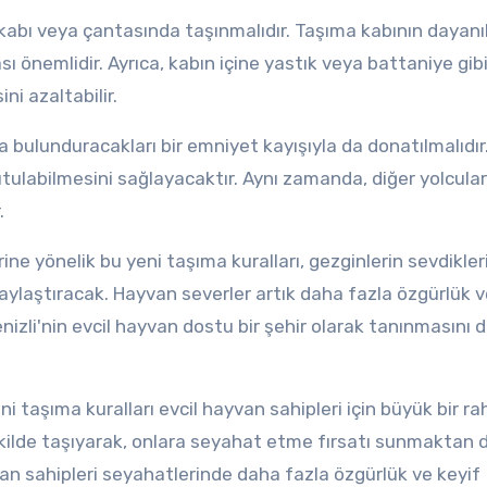
kabı veya çantasında taşınmalıdır. Taşıma kabının dayanık
sı önemlidir. Ayrıca, kabın içine yastık veya battaniye gib
ni azaltabilir.
 bulunduracakları bir emniyet kayışıyla da donatılmalıdır
utulabilmesini sağlayacaktır. Aynı zamanda, diğer yolcular
.
ine yönelik bu yeni taşıma kuralları, gezginlerin sevdikler
aylaştıracak. Hayvan severler artık daha fazla özgürlük 
nizli'nin evcil hayvan dostu bir şehir olarak tanınmasını 
i taşıma kuralları evcil hayvan sahipleri için büyük bir r
şekilde taşıyarak, onlara seyahat etme fırsatı sunmaktan d
yvan sahipleri seyahatlerinde daha fazla özgürlük ve keyif