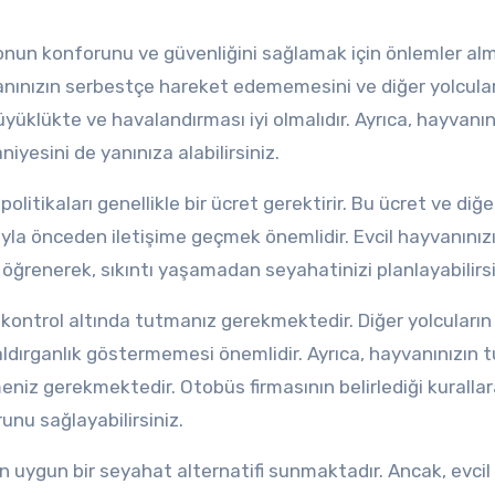
onun konforunu ve güvenliğini sağlamak için önlemler alma
anınızın serbestçe hareket edememesini ve diğer yolcula
yüklükte ve havalandırması iyi olmalıdır. Ayrıca, hayvanın
iyesini de yanınıza alabilirsiniz.
litikaları genellikle bir ücret gerektirir. Bu ücret ve diğe
ıyla önceden iletişime geçmek önemlidir. Evcil hayvanınız
ı öğrenerek, sıkıntı yaşamadan seyahatinizi planlayabilirsi
 kontrol altında tutmanız gerekmektedir. Diğer yolcuların
dırganlık göstermemesi önemlidir. Ayrıca, hayvanınızın t
meniz gerekmektedir. Otobüs firmasının belirlediği kuralla
unu sağlayabilirsiniz.
çin uygun bir seyahat alternatifi sunmaktadır. Ancak, evcil