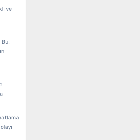
lı ve
i
. Bu,
ın
i
ve
da
ahatlama
olayı