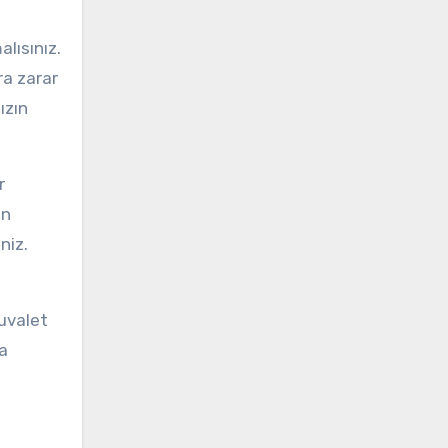
lısınız.
ra zarar
ızın
r
ın
niz.
uvalet
ra