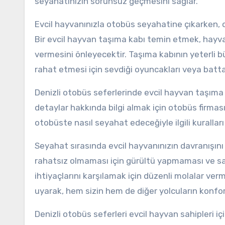
seyahatinizin sorunsuz geçmesini sağlar.
Evcil hayvanınızla otobüs seyahatine çıkarken, 
Bir evcil hayvan taşıma kabı temin etmek, hayv
vermesini önleyecektir. Taşıma kabının yeterli bü
rahat etmesi için sevdiği oyuncakları veya battan
Denizli otobüs seferlerinde evcil hayvan taşıma po
detaylar hakkında bilgi almak için otobüs firmas
otobüste nasıl seyahat edeceğiyle ilgili kurallar
Seyahat sırasında evcil hayvanınızın davranışını
rahatsız olmaması için gürültü yapmaması ve sal
ihtiyaçlarını karşılamak için düzenli molalar ver
uyarak, hem sizin hem de diğer yolcuların konfor
Denizli otobüs seferleri evcil hayvan sahipleri i