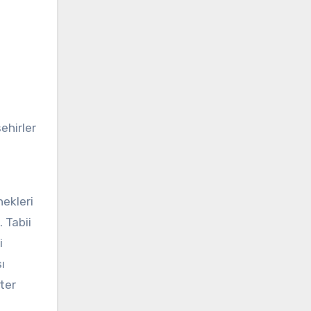
ehirler
nekleri
 Tabii
i
ı
iter