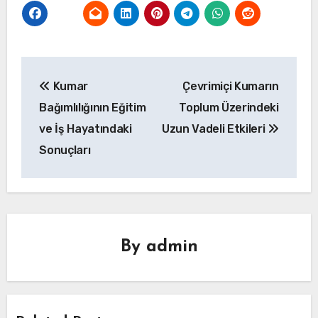
Yazı
Kumar
Çevrimiçi Kumarın
gezinmesi
Bağımlılığının Eğitim
Toplum Üzerindeki
ve İş Hayatındaki
Uzun Vadeli Etkileri
Sonuçları
By
admin